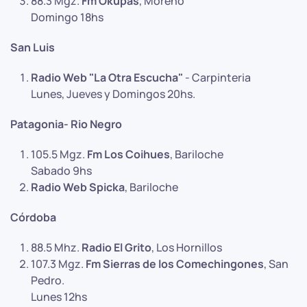
88.3 Mgz.
Fm Okupas
, Moreno
Domingo 18hs
San Luis
Radio Web "La Otra Escucha"
- Carpinteria
Lunes, Jueves y Domingos 20hs.
Patagonia- Rio Negro
105.5 Mgz.
Fm Los Coihues
, Bariloche
Sabado 9hs
Radio Web Spicka
, Bariloche
Córdoba
88.5 Mhz.
Radio El Grito
, Los Hornillos
107.3 Mgz.
Fm Sierras de los Comechingones
, San
Pedro.
Lunes 12hs