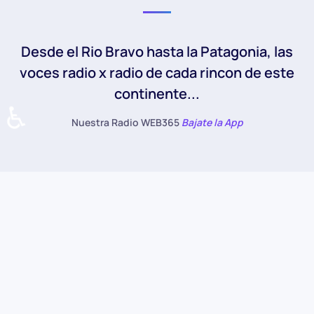
Desde el Rio Bravo hasta la Patagonia, las
voces radio x radio de cada rincon de este
continente...
♿
Nuestra Radio WEB365
Bajate la App
Grilla de Programación de la
Radio WEB365
All
Viernes
Sábado
Miercoles
Martes
Lunes
Jueves
Domingo