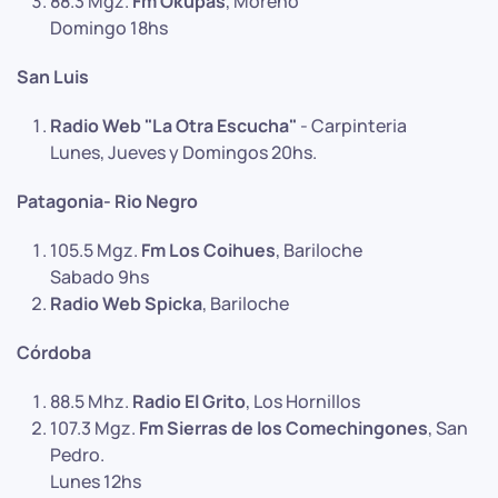
88.3 Mgz.
Fm Okupas
, Moreno
Domingo 18hs
San Luis
Radio Web "La Otra Escucha"
- Carpinteria
Lunes, Jueves y Domingos 20hs.
Patagonia- Rio Negro
105.5 Mgz.
Fm Los Coihues
, Bariloche
Sabado 9hs
Radio Web Spicka
, Bariloche
Córdoba
88.5 Mhz.
Radio El Grito
, Los Hornillos
107.3 Mgz.
Fm Sierras de los Comechingones
, San
Pedro.
Lunes 12hs