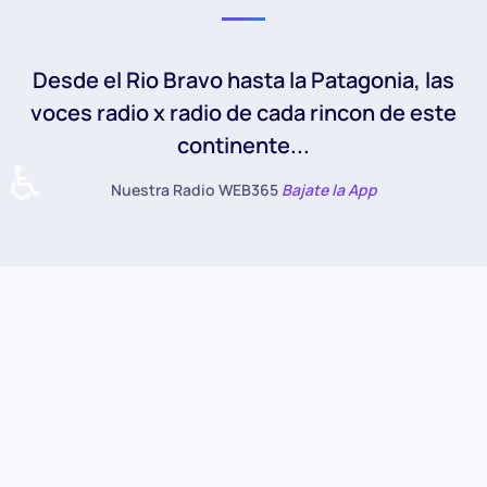
Desde el Rio Bravo hasta la Patagonia, las
voces radio x radio de cada rincon de este
continente...
♿
Nuestra Radio WEB365
Bajate la App
Grilla de Programación de la
Radio WEB365
All
Viernes
Sábado
Miercoles
Martes
Lunes
Jueves
Domingo